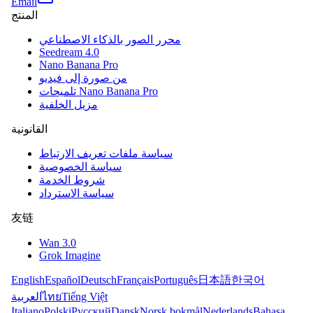
Email
المنتج
محرر الصور بالذكاء الاصطناعي
Seedream 4.0
Nano Banana Pro
من صورة إلى فيديو
تلميحات Nano Banana Pro
مزيل الخلفية
القانونية
سياسة ملفات تعريف الارتباط
سياسة الخصوصية
شروط الخدمة
سياسة الاسترداد
友链
Wan 3.0
Grok Imagine
English
Español
Deutsch
Français
Português
日本語
한국어
Tiếng Việt
ไทย
العربية
Italiano
Polski
Русский
Dansk
Norsk bokmål
Nederlands
Bahasa