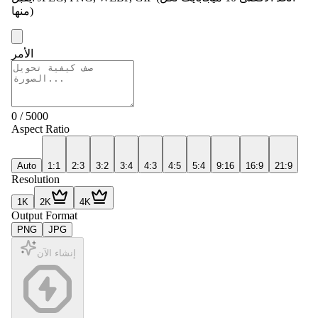
منها)
الأمر
0
/
5000
Aspect Ratio
Auto
1:1
2:3
3:2
3:4
4:3
4:5
5:4
9:16
16:9
21:9
Resolution
1K
2K
4K
Output Format
PNG
JPG
إنشاء الآن