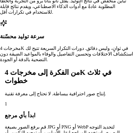
تباين منخفض في نتائج التوليد. يقلل نانو بنانا برو من التجربة والخطأ
المطلوبة عادةً مع أدوات الذكاء الاصطناعي، ويقدم نتائج قابلة
للاستخدام في تكرارات أقل.
سرعة توليد محسّنة
مخرجات 4K في ثوانٍ، وليس دقائق. دورات التكرار السريعة تتيح لك
استكشاف الاختلافات وتحسين التفاصيل والوفاء بالمواعيد الضيقة دون
التضحية بالدقة أو الجودة.
من الفكرة إلى مخرجات 4K في ثلاث
خطوات
إنتاج صور احترافية ببساطة. لا تحتاج إلى معرفة تقنية.
1
ابدأ بأي مرجع
قم برفع الصور بصيغة JPG أو PNG أو WebP لتحديد التوجه
البصري. استخدم المراجع لنقل الأسلوب، أو توجيه التكوين، أو