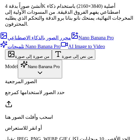
أنشئ صوراً بدقة 4K أصلية (3840×2160) باستخدام ذكاء
اصطناعي يفهم الفروق الدقيقة. من المسودات الأولية إلى
المخرجات النهائية، يمنحك نانو بنانا برو الدقة والتحكم الذي يطلبه
المحترفون.
Nano Banana Pro
محرر الصور بالذكاء الاصطناعي
AI Image to Video
تلميحات Nano Banana Pro
من نص إلى صورة
من صورة إلى صورة
Model
Nano Banana Pro
الصور المرجعية
حدد الصور لاستخدامها كمرجع
اسحب وأفلت الصور هنا
أو انقر للاستعراض
(الحد الأقصى 10 ميجابايت لكل
JPEG, PNG, WEBP, GIF
:
يقبل