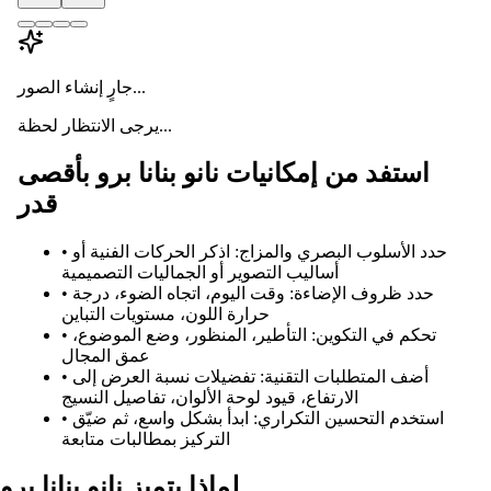
جارٍ إنشاء الصور...
يرجى الانتظار لحظة...
استفد من إمكانيات نانو بنانا برو بأقصى
قدر
حدد الأسلوب البصري والمزاج: اذكر الحركات الفنية أو
•
أساليب التصوير أو الجماليات التصميمية
حدد ظروف الإضاءة: وقت اليوم، اتجاه الضوء، درجة
•
حرارة اللون، مستويات التباين
تحكم في التكوين: التأطير، المنظور، وضع الموضوع،
•
عمق المجال
أضف المتطلبات التقنية: تفضيلات نسبة العرض إلى
•
الارتفاع، قيود لوحة الألوان، تفاصيل النسيج
استخدم التحسين التكراري: ابدأ بشكل واسع، ثم ضيّق
•
التركيز بمطالبات متابعة
لماذا يتميز نانو بنانا برو