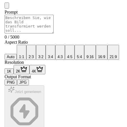
Prompt
0
/
5000
Aspect Ratio
Auto
1:1
2:3
3:2
3:4
4:3
4:5
5:4
9:16
16:9
21:9
Resolution
1K
2K
4K
Output Format
PNG
JPG
Jetzt generieren