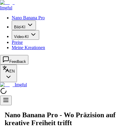
Imgful
Nano Banana Pro
Bild-KI
Video-KI
Preise
Meine Kreationen
Feedback
EN
Imgful
Nano Banana Pro - Wo Präzision auf
kreative Freiheit trifft