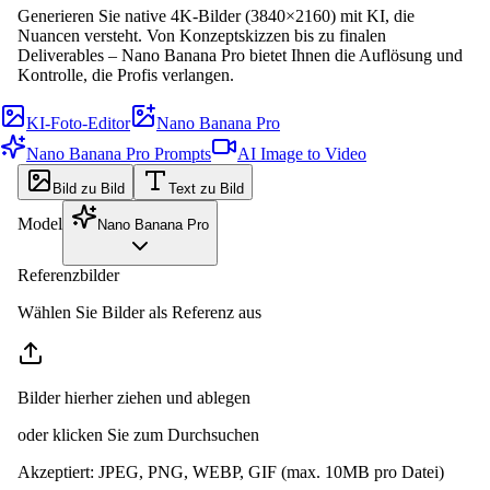
Generieren Sie native 4K-Bilder (3840×2160) mit KI, die
Nuancen versteht. Von Konzeptskizzen bis zu finalen
Deliverables – Nano Banana Pro bietet Ihnen die Auflösung und
Kontrolle, die Profis verlangen.
KI-Foto-Editor
Nano Banana Pro
Nano Banana Pro Prompts
AI Image to Video
Bild zu Bild
Text zu Bild
Model
Nano Banana Pro
Referenzbilder
Wählen Sie Bilder als Referenz aus
Bilder hierher ziehen und ablegen
oder klicken Sie zum Durchsuchen
Akzeptiert
:
JPEG, PNG, WEBP, GIF
(max. 10MB pro Datei)