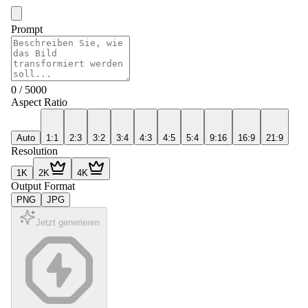
Prompt
0
/
5000
Aspect Ratio
Auto
1:1
2:3
3:2
3:4
4:3
4:5
5:4
9:16
16:9
21:9
Resolution
1K
2K
4K
Output Format
PNG
JPG
Jetzt generieren