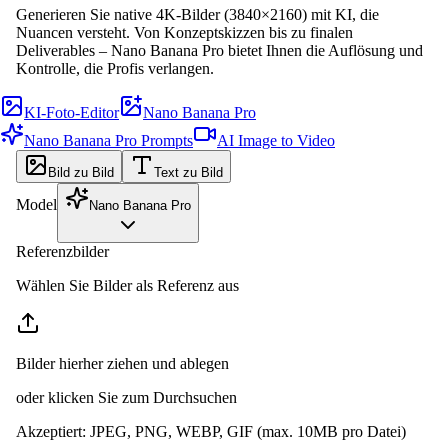
Generieren Sie native 4K-Bilder (3840×2160) mit KI, die
Nuancen versteht. Von Konzeptskizzen bis zu finalen
Deliverables – Nano Banana Pro bietet Ihnen die Auflösung und
Kontrolle, die Profis verlangen.
KI-Foto-Editor
Nano Banana Pro
Nano Banana Pro Prompts
AI Image to Video
Bild zu Bild
Text zu Bild
Model
Nano Banana Pro
Referenzbilder
Wählen Sie Bilder als Referenz aus
Bilder hierher ziehen und ablegen
oder klicken Sie zum Durchsuchen
Akzeptiert
:
JPEG, PNG, WEBP, GIF
(max. 10MB pro Datei)