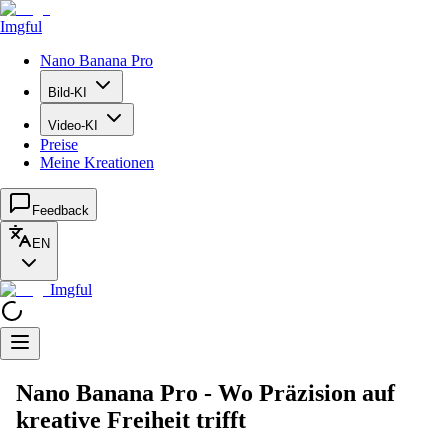
Imgful
Nano Banana Pro
Bild-KI
Video-KI
Preise
Meine Kreationen
Feedback
EN
Imgful
Nano Banana Pro - Wo Präzision auf
kreative Freiheit trifft