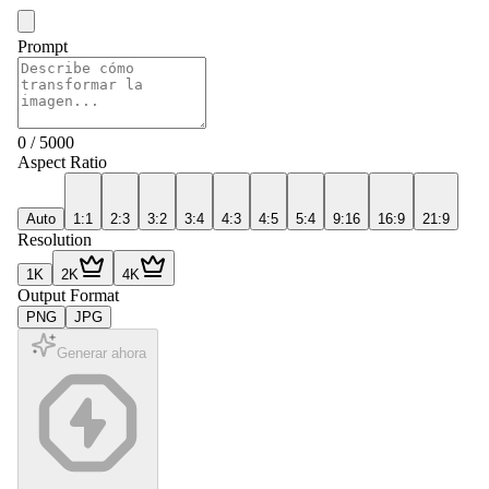
Prompt
0
/
5000
Aspect Ratio
Auto
1:1
2:3
3:2
3:4
4:3
4:5
5:4
9:16
16:9
21:9
Resolution
1K
2K
4K
Output Format
PNG
JPG
Generar ahora