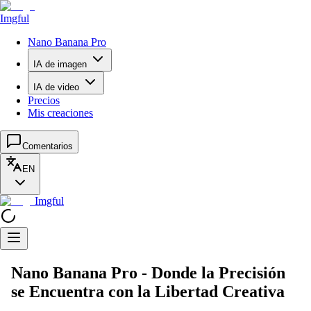
Imgful
Nano Banana Pro
IA de imagen
IA de video
Precios
Mis creaciones
Comentarios
EN
Imgful
Nano Banana Pro - Donde la Precisión
se Encuentra con la Libertad Creativa