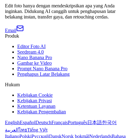
Edit foto hanya dengan mendeskripsikan apa yang Anda
inginkan. Didukung AI canggih untuk penghapusan latar
belakang instan, transfer gaya, dan retouching cerdas.
Email
Produk
Editor Foto AI
Seedream 4.0
Nano Banana Pro
Gambar ke Video
Prompt Nano Banana Pro
Penghapus Latar Belakang
Hukum
Kebijakan Cookie
Kebijakan Privasi
Ketentuan Layanan
Kebijakan Pengembalian
English
Español
Deutsch
Français
Português
日本語
한국어
العربية
ไทย
Tiếng Việt
Italiano
Polski
Русский
Dansk
Norsk bokmål
Nederlands
Bahasa