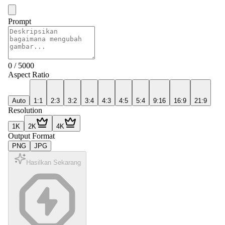
Prompt
0
/
5000
Aspect Ratio
Auto
1:1
2:3
3:2
3:4
4:3
4:5
5:4
9:16
16:9
21:9
Resolution
1K
2K
4K
Output Format
PNG
JPG
Hasilkan Sekarang