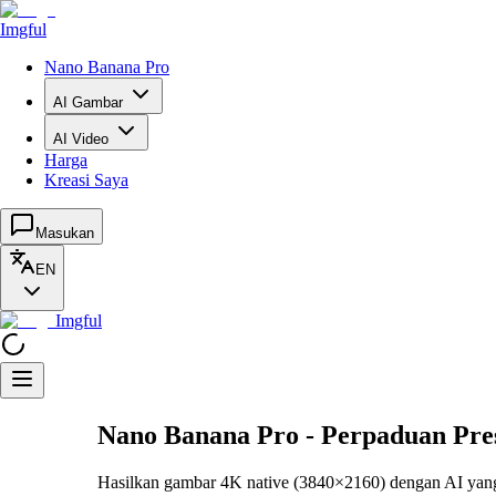
Imgful
Nano Banana Pro
AI Gambar
AI Video
Harga
Kreasi Saya
Masukan
EN
Imgful
Nano Banana Pro - Perpaduan Pres
Hasilkan gambar 4K native (3840×2160) dengan AI yang 