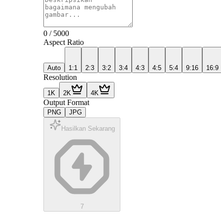
0
/
5000
Aspect Ratio
Auto
1:1
2:3
3:2
3:4
4:3
4:5
5:4
9:16
16:9
Resolution
1K
2K
4K
Output Format
PNG
JPG
Hasilkan Sekarang
7