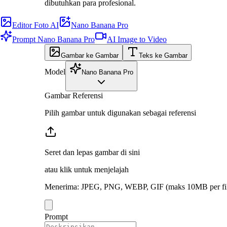
dibutuhkan para profesional.
Editor Foto AI
Nano Banana Pro
Prompt Nano Banana Pro
AI Image to Video
Gambar ke Gambar
Teks ke Gambar
Model
Nano Banana Pro
Gambar Referensi
Pilih gambar untuk digunakan sebagai referensi
Seret dan lepas gambar di sini
atau klik untuk menjelajah
Menerima
:
JPEG, PNG, WEBP, GIF
(maks 10MB per fi
Prompt