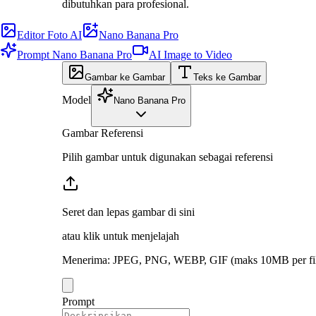
dibutuhkan para profesional.
Editor Foto AI
Nano Banana Pro
Prompt Nano Banana Pro
AI Image to Video
Gambar ke Gambar
Teks ke Gambar
Model
Nano Banana Pro
Gambar Referensi
Pilih gambar untuk digunakan sebagai referensi
Seret dan lepas gambar di sini
atau klik untuk menjelajah
Menerima
:
JPEG, PNG, WEBP, GIF
(maks 10MB per fi
Prompt