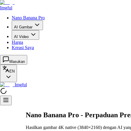
Imgful
Nano Banana Pro
AI Gambar
AI Video
Harga
Kreasi Saya
Masukan
EN
Imgful
Nano Banana Pro - Perpaduan Pres
Hasilkan gambar 4K native (3840×2160) dengan AI yang 