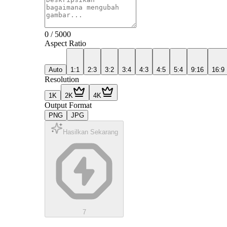
0
/
5000
Aspect Ratio
Auto
1:1
2:3
3:2
3:4
4:3
4:5
5:4
9:16
16:9
Resolution
1K
2K
4K
Output Format
PNG
JPG
Hasilkan Sekarang
7