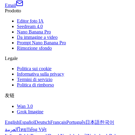
Email
Prodotto
Editor foto IA
Seedream 4.0
Nano Banana Pro
Da immagine a video
Prompt Nano Banana Pro
Rimozione sfondo
Legale
Politica sui cookie
Informativa sulla privacy
Termini di servizio
Politica di rimborso
友链
Wan 3.0
Grok Imagine
English
Español
Deutsch
Français
Português
日本語
한국어
العربية
ไทย
Tiếng Việt