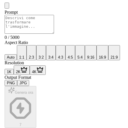
Prompt
0
/
5000
Aspect Ratio
Auto
1:1
2:3
3:2
3:4
4:3
4:5
5:4
9:16
16:9
21:9
Resolution
1K
2K
4K
Output Format
PNG
JPG
Genera ora
7