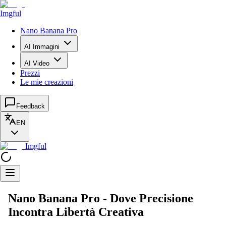
Imgful
Nano Banana Pro
AI Immagini
AI Video
Prezzi
Le mie creazioni
Feedback
EN
Imgful
Nano Banana Pro - Dove Precisione
Incontra Libertà Creativa