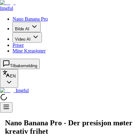
Imgful
Nano Banana Pro
Bilde AI
Video AI
Priser
Mine Kreasjoner
Tilbakemelding
EN
Imgful
Nano Banana Pro - Der presisjon møter
kreativ frihet