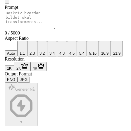
Prompt
0
/
5000
Aspect Ratio
Auto
1:1
2:3
3:2
3:4
4:3
4:5
5:4
9:16
16:9
21:9
Resolution
1K
2K
4K
Output Format
PNG
JPG
Generer Nå
7