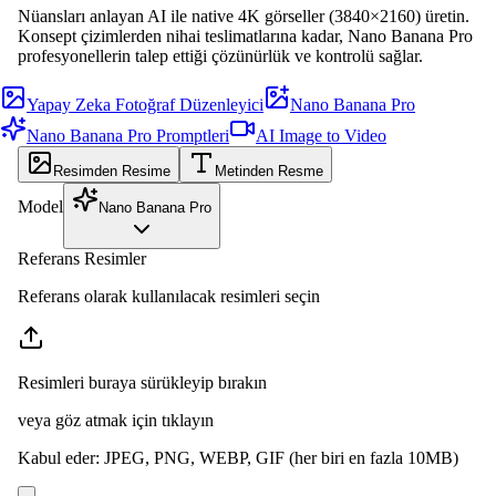
Nüansları anlayan AI ile native 4K görseller (3840×2160) üretin.
Konsept çizimlerden nihai teslimatlarına kadar, Nano Banana Pro
profesyonellerin talep ettiği çözünürlük ve kontrolü sağlar.
Yapay Zeka Fotoğraf Düzenleyici
Nano Banana Pro
Nano Banana Pro Promptleri
AI Image to Video
Resimden Resime
Metinden Resme
Model
Nano Banana Pro
Referans Resimler
Referans olarak kullanılacak resimleri seçin
Resimleri buraya sürükleyip bırakın
veya göz atmak için tıklayın
Kabul eder
:
JPEG, PNG, WEBP, GIF
(her biri en fazla 10MB)