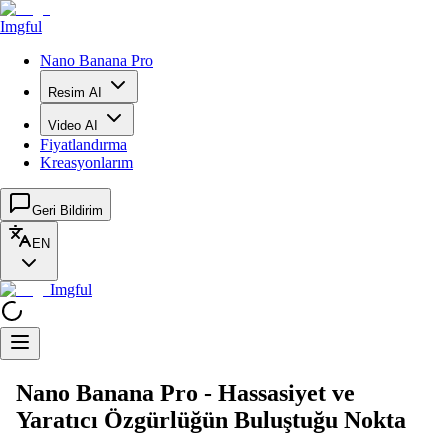
Imgful
Nano Banana Pro
Resim AI
Video AI
Fiyatlandırma
Kreasyonlarım
Geri Bildirim
EN
Imgful
Nano Banana Pro - Hassasiyet ve
Yaratıcı Özgürlüğün Buluştuğu Nokta