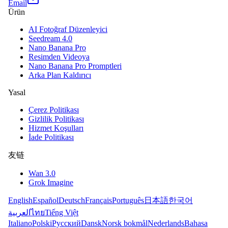
Email
Ürün
AI Fotoğraf Düzenleyici
Seedream 4.0
Nano Banana Pro
Resimden Videoya
Nano Banana Pro Promptleri
Arka Plan Kaldırıcı
Yasal
Çerez Politikası
Gizlilik Politikası
Hizmet Koşulları
İade Politikası
友链
Wan 3.0
Grok Imagine
English
Español
Deutsch
Français
Português
日本語
한국어
العربية
ไทย
Tiếng Việt
Italiano
Polski
Русский
Dansk
Norsk bokmål
Nederlands
Bahasa