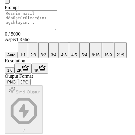
Prompt
0
/
5000
Aspect Ratio
Auto
1:1
2:3
3:2
3:4
4:3
4:5
5:4
9:16
16:9
21:9
Resolution
1K
2K
4K
Output Format
PNG
JPG
Şimdi Oluştur
7