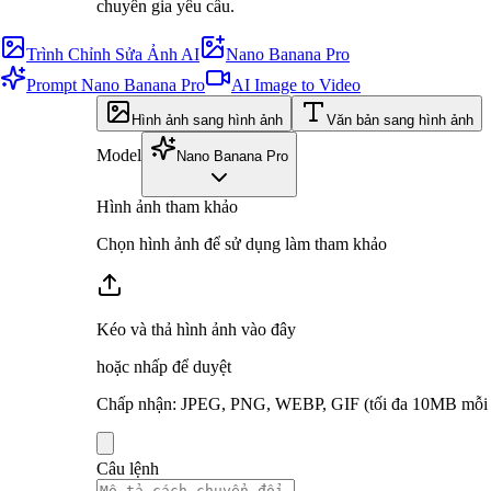
chuyên gia yêu cầu.
Trình Chỉnh Sửa Ảnh AI
Nano Banana Pro
Prompt Nano Banana Pro
AI Image to Video
Hình ảnh sang hình ảnh
Văn bản sang hình ảnh
Model
Nano Banana Pro
Hình ảnh tham khảo
Chọn hình ảnh để sử dụng làm tham khảo
Kéo và thả hình ảnh vào đây
hoặc nhấp để duyệt
Chấp nhận
:
JPEG, PNG, WEBP, GIF
(tối đa 10MB mỗi 
Câu lệnh