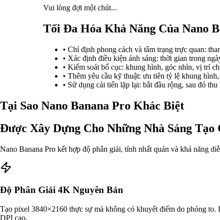
Vui lòng đợi một chút...
Tối Đa Hóa Khả Năng Của Nano B
•
Chỉ định phong cách và tâm trạng trực quan: tha
•
Xác định điều kiện ánh sáng: thời gian trong ng
•
Kiểm soát bố cục: khung hình, góc nhìn, vị trí c
•
Thêm yêu cầu kỹ thuật: ưu tiên tỷ lệ khung hình,
•
Sử dụng cải tiến lặp lại: bắt đầu rộng, sau đó thu
Tại Sao Nano Banana Pro Khác Biệt
Được Xây Dựng Cho Những Nhà Sáng Tạo 
Nano Banana Pro kết hợp độ phân giải, tính nhất quán và khả năng diễn
Độ Phân Giải 4K Nguyên Bản
Tạo pixel 3840×2160 thực sự mà không có khuyết điểm do phóng to. Duy 
DPI cao.