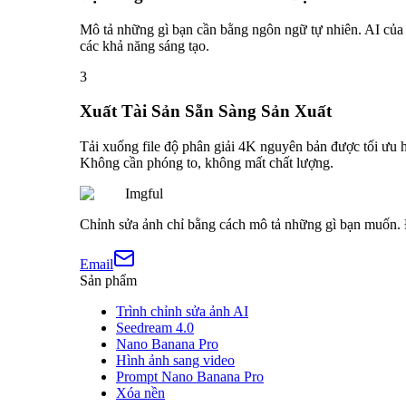
Mô tả những gì bạn cần bằng ngôn ngữ tự nhiên. AI của 
các khả năng sáng tạo.
3
Xuất Tài Sản Sẵn Sàng Sản Xuất
Tải xuống file độ phân giải 4K nguyên bản được tối ưu hó
Không cần phóng to, không mất chất lượng.
Imgful
Chỉnh sửa ảnh chỉ bằng cách mô tả những gì bạn muốn. Đ
Email
Sản phẩm
Trình chỉnh sửa ảnh AI
Seedream 4.0
Nano Banana Pro
Hình ảnh sang video
Prompt Nano Banana Pro
Xóa nền