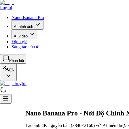
Imgful
Nano Banana Pro
AI hình ảnh
AI video
Định giá
Sáng tạo của tôi
Phản hồi
EN
Imgful
Nano Banana Pro - Nơi Độ Chính 
Tạo ảnh 4K nguyên bản (3840×2160) với AI hiểu được sắ