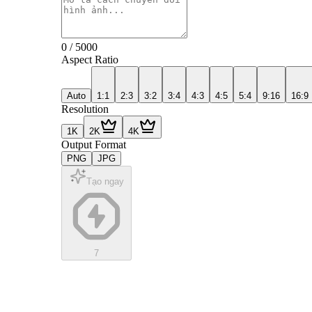
0
/
5000
Aspect Ratio
Auto
1:1
2:3
3:2
3:4
4:3
4:5
5:4
9:16
16:9
Resolution
1K
2K
4K
Output Format
PNG
JPG
Tạo ngay
7