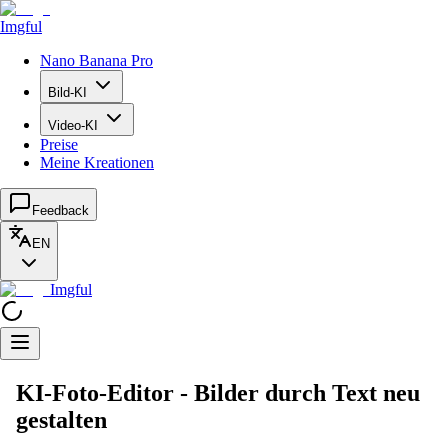
Imgful
Nano Banana Pro
Bild-KI
Video-KI
Preise
Meine Kreationen
Feedback
EN
Imgful
KI-Foto-Editor - Bilder durch Text neu
gestalten