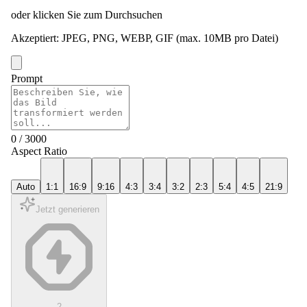
oder klicken Sie zum Durchsuchen
Akzeptiert
:
JPEG, PNG, WEBP, GIF
(max. 10MB pro Datei)
Prompt
0
/
3000
Aspect Ratio
Auto
1:1
16:9
9:16
4:3
3:4
3:2
2:3
5:4
4:5
21:9
Jetzt generieren
2