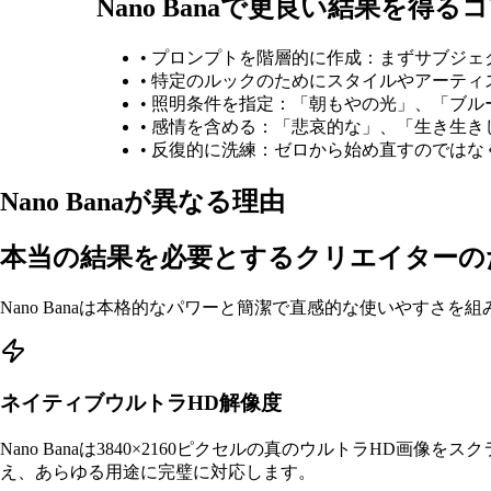
Nano Banaで更良い結果を得る
•
プロンプトを階層的に作成：まずサブジェ
•
特定のルックのためにスタイルやアーティ
•
照明条件を指定：「朝もやの光」、「ブル
•
感情を含める：「悲哀的な」、「生き生きした」
•
反復的に洗練：ゼロから始め直すのではな
Nano Banaが異なる理由
本当の結果を必要とするクリエイターの
Nano Banaは本格的なパワーと簡潔で直感的な使いやすさ
ネイティブウルトラHD解像度
Nano Banaは3840×2160ピクセルの真のウルトラH
え、あらゆる用途に完璧に対応します。