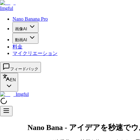
Imgful
Nano Banana Pro
画像AI
動画AI
料金
マイクリエーション
フィードバック
EN
Imgful
Nano Bana - アイデアを秒速