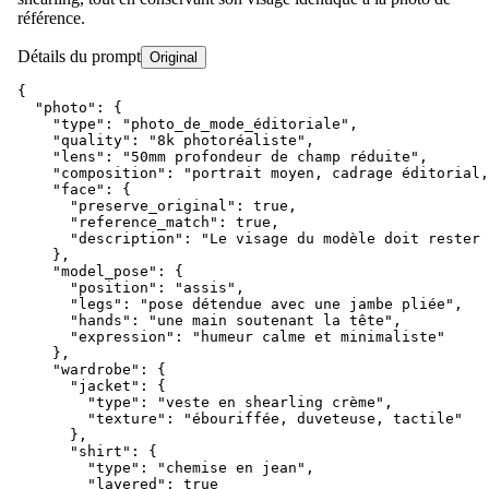
référence.
Détails du prompt
Original
{

  "photo": {

    "type": "photo_de_mode_éditoriale",

    "quality": "8k photoréaliste",

    "lens": "50mm profondeur de champ réduite",

    "composition": "portrait moyen, cadrage éditorial,
    "face": {

      "preserve_original": true,

      "reference_match": true,

      "description": "Le visage du modèle doit rester 
    },

    "model_pose": {

      "position": "assis",

      "legs": "pose détendue avec une jambe pliée",

      "hands": "une main soutenant la tête",

      "expression": "humeur calme et minimaliste"

    },

    "wardrobe": {

      "jacket": {

        "type": "veste en shearling crème",

        "texture": "ébouriffée, duveteuse, tactile"

      },

      "shirt": {

        "type": "chemise en jean",

        "layered": true
