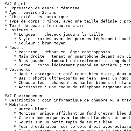
### Sujet

* Expression de genre : féminine

* Âge : environ 25 ans

* Ethnicité : est-asiatique

* Type de corps : mince, avec une taille définie ; pro
* Teint de peau : ton neutre clair

* Coiffure :

    * Longueur : cheveux jusqu'à la taille

    * Style : raides avec des pointes légèrement boucl
    * Couleur : brun moyen

* Pose :

    * Position : debout en léger contrapposto

    * Main droite : tenant un smartphone devant son vi
    * Bras gauche : tombant naturellement le long du t
    * Torse : corps légèrement penché en arrière ; tai
* Vêtements :

    * Haut : cardigan tricoté court bleu clair, deux p
    * Bas : shorts ultra-courts en jean, avec un nœud 
    * Chaussettes : chaussettes hautes bleues et blanc
    * Accessoire : une coque de téléphone mignonne ave
### Environnement

* Description : coin informatique de chambre vu à trav
* Mobilier :

    * Bureau blanc

    * Moniteur unique affichant un fond d'écran bleu d
    * Clavier mécanique avec touches blanches sur un t
    * Souris sur un petit tapis de souris bleu

    * Tour d'ordinateur sur le côté droit avec éclaira
    * Trois figurines anime sur ou près de la tour d'o