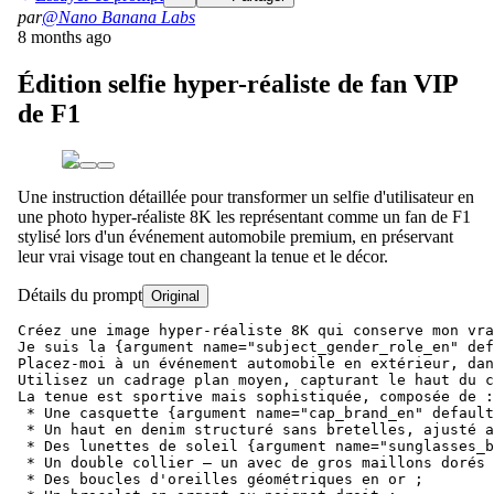
par
@Nano Banana Labs
8 months ago
Édition selfie hyper-réaliste de fan VIP
de F1
Une instruction détaillée pour transformer un selfie d'utilisateur en
une photo hyper-réaliste 8K les représentant comme un fan de F1
stylisé lors d'un événement automobile premium, en préservant
leur vrai visage tout en changeant la tenue et le décor.
Détails du prompt
Original
Créez une image hyper-réaliste 8K qui conserve mon vra
Je suis la {argument name="subject_gender_role_en" def
Placez-moi à un événement automobile en extérieur, dan
Utilisez un cadrage plan moyen, capturant le haut du c
La tenue est sportive mais sophistiquée, composée de :

 * Une casquette {argument name="cap_brand_en" default
 * Un haut en denim structuré sans bretelles, ajusté a
 * Des lunettes de soleil {argument name="sunglasses_b
 * Un double collier – un avec de gros maillons dorés 
 * Des boucles d'oreilles géométriques en or ;
