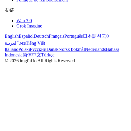
友链
Wan 3.0
Grok Imagine
English
Español
Deutsch
Français
Português
日本語
한국어
العربية
ไทย
Tiếng Việt
Italiano
Polski
Русский
Dansk
Norsk bokmål
Nederlands
Bahasa
Indonesia
简体中文
Türkçe
©
2026
imgful.io
All Rights Reserved.