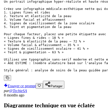
Un portrait infographique hyper-réaliste et haute réso
Créez une infographie médicale-esthétique nette qui év
1. Lignes fines et rides

2. Texture et élasticité de la peau

3. Volume facial et affaissement

4. Signes de vieillissement de la zone oculaire

5. Teint et pigmentation de la peau

Pour chaque facteur, placez une petite étiquette avec 
« Lignes fines & rides – 18 % »

« Texture & élasticité de la peau – 72 % »

« Volume facial & affaissement – 35 % »

« Signes de vieillissement oculaire – 41 % »

« Teint & pigmentation – 63 % »

Utilisez une typographie sans-serif moderne et nette e
« ÂGE ESTIMÉ : (nombre aléatoire basé sur l'analyse fa
Style général : analyse de soins de la peau guidée par
Essayer ce prompt
Partager
par
@TechieSA
8 months ago
Diagramme technique en vue éclatée