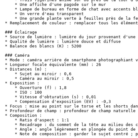
    * Une affiche d'une pagode sur le mur

    * Lampe de bureau en forme de chat avec accents bl
    * Un verre d'eau transparent

    * Une grande plante verte à feuilles près de la fe
* Remplacement de couleur : remplacer tous les élément
### Éclairage

* Source de lumière : lumière du jour provenant d'une 
* Qualité de lumière : lumière douce et diffuse

* Balance des blancs (K) : 5200

### Caméra

* Mode : caméra arrière de smartphone photographiant v
* Longueur focale équivalente (mm) : 26

* Distances (m) :

    * Sujet au miroir : 0,6

    * Caméra au miroir : 0,5

* Exposition :

    * Ouverture (f) : 1,8

    * ISO : 100

    * Vitesse d'obturation (s) : 0,01

    * Compensation d'exposition (EV) : -0,3

* Focus : mise au point sur le torse et les shorts dan
* Profondeur de champ : profondeur de champ naturelle 
* Composition :

    * Ratio d'aspect : 1:1

    * Recadrage : du sommet de la tête au milieu des c
    * Angle : angle légèrement en plongée du point de 
    * Note de composition : garder le sujet centré ; p