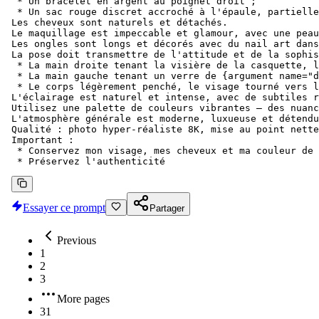
 * Un bracelet en argent au poignet droit ;

 * Un sac rouge discret accroché à l'épaule, partielle
Les cheveux sont naturels et détachés.

Le maquillage est impeccable et glamour, avec une peau
Les ongles sont longs et décorés avec du nail art dans
La pose doit transmettre de l'attitude et de la sophis
 * La main droite tenant la visière de la casquette, l
 * La main gauche tenant un verre de {argument name="d
 * Le corps légèrement penché, le visage tourné vers l
L'éclairage est naturel et intense, avec de subtiles r
Utilisez une palette de couleurs vibrantes – des nuanc
L'atmosphère générale est moderne, luxueuse et détendu
Qualité : photo hyper-réaliste 8K, mise au point nette
Important :

 * Conservez mon visage, mes cheveux et ma couleur de 
 * Préservez l'authenticité
Essayer ce prompt
Partager
Previous
1
2
3
More pages
31