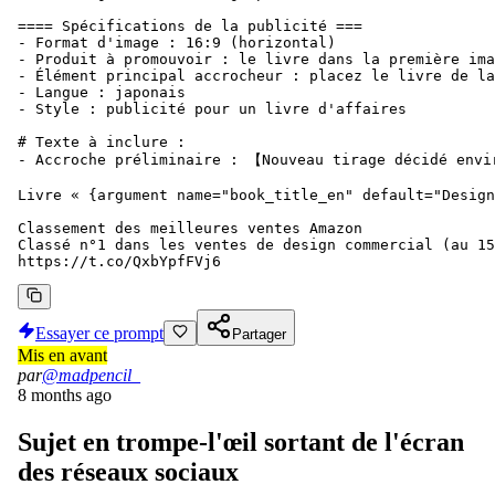
==== Spécifications de la publicité ===

- Format d'image : 16:9 (horizontal)

- Produit à promouvoir : le livre dans la première ima
- Élément principal accrocheur : placez le livre de la
- Langue : japonais

- Style : publicité pour un livre d'affaires

# Texte à inclure :

- Accroche préliminaire : 【Nouveau tirage décidé envi
Livre « {argument name="book_title_en" default="Design
Classement des meilleures ventes Amazon

Classé n°1 dans les ventes de design commercial (au 15
https://t.co/QxbYpfFVj6
Essayer ce prompt
Partager
Mis en avant
par
@madpencil_
8 months ago
Sujet en trompe-l'œil sortant de l'écran
des réseaux sociaux