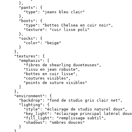
      },

      "pants": {

        "type": "jeans bleu clair"

      },

      "boots": {

        "type": "bottes Chelsea en cuir noir",

        "texture": "cuir lisse poli"

      },

      "socks": {

        "color": "beige"

      }

    },

    "textures": {

      "emphasis": [

        "fibres de shearling duveteuses",

        "tissu en jean robuste",

        "bottes en cuir lisse",

        "coutures visibles",

        "points de suture visibles"

      ]

    },

    "environment": {

      "backdrop": "fond de studio gris clair net",

      "lighting": {

        "style": "éclairage de studio naturel doux",

        "key_light": "éclairage principal latéral doux
        "fill_light": "remplissage subtil",

        "shadows": "ombres douces"

      }

    },
