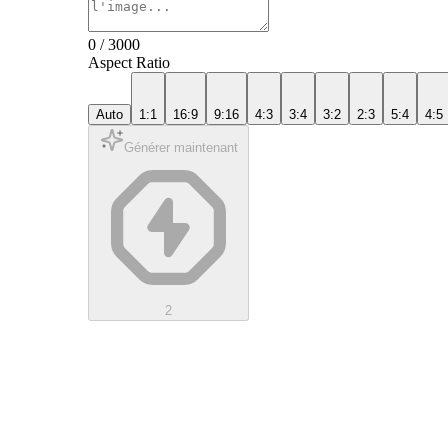
0
/
3000
Aspect Ratio
Auto
1:1
16:9
9:16
4:3
3:4
3:2
2:3
5:4
4:5
Générer maintenant
2