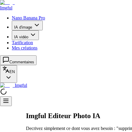
Imgful
Nano Banana Pro
IA d'image
IA vidéo
Tarification
Mes créations
Commentaires
EN
Imgful
Imgful Editeur Photo IA
Decrivez simplement ce dont vous avez besoin : "supprim