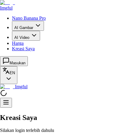
Imgful
Nano Banana Pro
AI Gambar
AI Video
Harga
Kreasi Saya
Masukan
EN
Imgful
Kreasi Saya
Silakan login terlebih dahulu