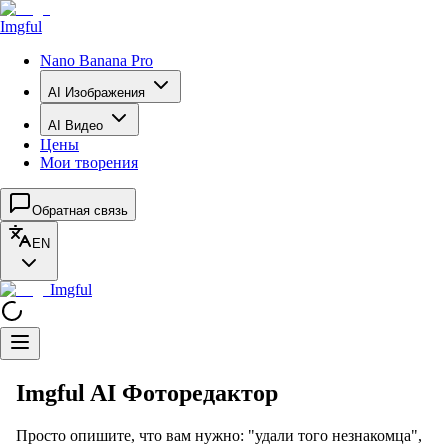
Imgful
Nano Banana Pro
AI Изображения
AI Видео
Цены
Мои творения
Обратная связь
EN
Imgful
Imgful AI Фоторедактор
Просто опишите, что вам нужно: "удали того незнакомца",